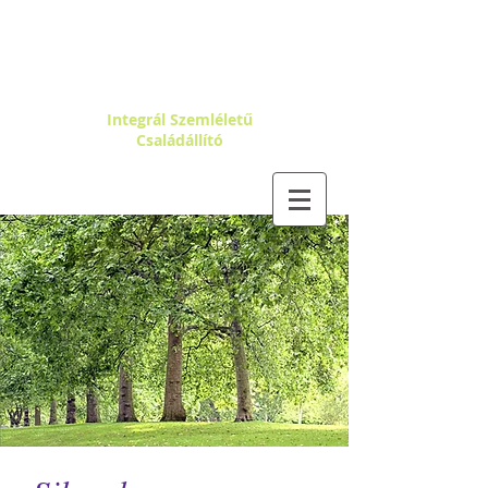
DR. PUSZTAI
ILDIKÓ
Integrál Szemléletű
Családállító